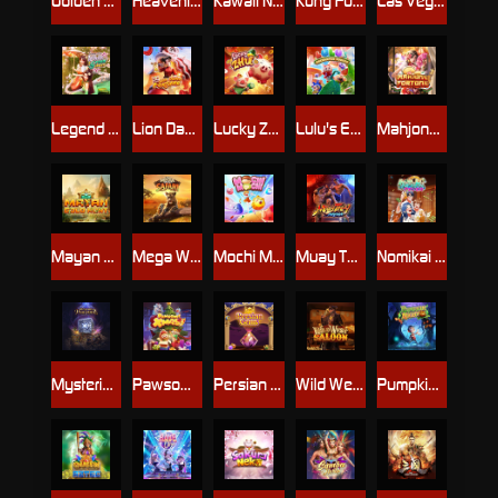
Golden Hatch
Heavenly Sage
Kawaii Neko
Kung Fu Warrior
Las Vegas Party
Legend of the White and Green Snake
Lion Dance Fortune
Lucky Zhu
Lulu's Enchanted Forest
Mahjong Fortune
Mayan Gold Hunt
Mega Wild Safari
Mochi Mochi
Muay Thai Arena
Nomikai Fever
Mysteries of Pandora
Pawsome Xmas
Persian Gems
Wild West Saloon
Pumpkin Night