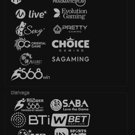
Olahraga