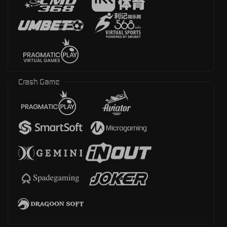
Crash Game