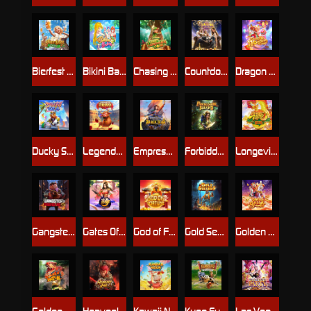
Bierfest Delight
Bikini Babes
Chasing Leprechaun Coins
Countdown to Fortune
Dragon Wonder
Ducky Spin
Legendary El Toro
Empress of the Black Seas
Forbidden Island
Longevity dragon(Fulong)
Gangster's Paradise
Gates Of Kunlun
God of Fortune
Gold Seekers
Golden Gallop