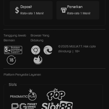
Deposit
Penarikan
Rata-rata 1 Menit
Rata-rata 1 Menit
Tanggung Jawab
Browser Yang
Bermain
Didukung
©2026 MULIA77. Hak cipta
dilindungi | 18+
Platform Penyedia Layanan
Slots