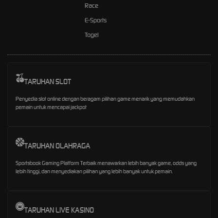
Race
E-Sports
Togel
TARUHAN SLOT
Penyedia slot online dengan beragam pilihan game menarik yang memudahkan
pemain untuk mencapai jackpot
TARUHAN OLAHRAGA
Sportsbook Gaming Platform Terbaik menawarkan lebih banyak game, odds yang
lebih tinggi, dan menyediakan pilihan yang lebih banyak untuk pemain.
TARUHAN LIVE KASINO