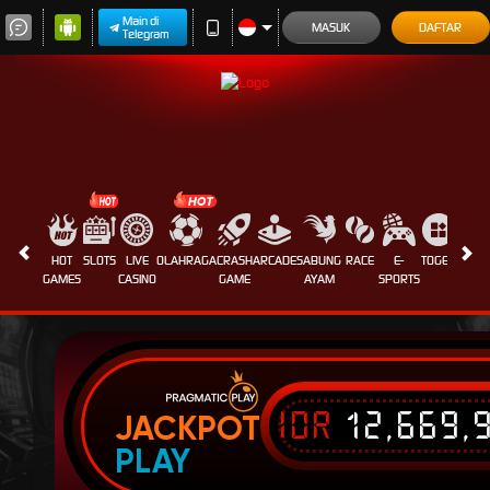
Main di
MASUK
DAFTAR
Telegram
HOT
SLOTS
LIVE
OLAHRAGA
CRASH
ARCADE
SABUNG
RACE
E-
TOGEL
PROM
GAMES
CASINO
GAME
AYAM
SPORTS
IDR
12,669,
JACKPOT
PLAY