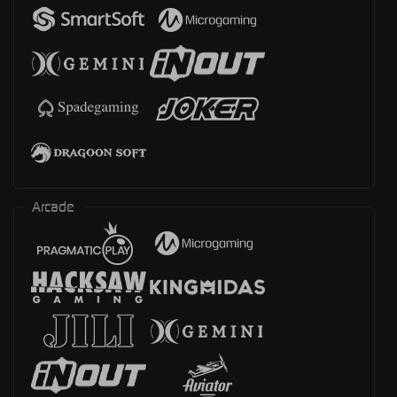
Arcade