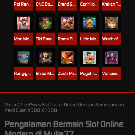
Pet Ranger
ONE Boxing
Grand Shine
Centillion Gods
Kraken Treasure
Moe Moe Cute
Tiki Paradise
Roma Plus
Little Monster
Wrath of Egypt
Hungry Krahung
Shiba Mogul
Zushi Prime
Royal Thai Dessert
Vampire Hunter
Mulia77 net Situs Slot Gacor Online Dengan Kemenangan
Pasti Cuan X500 X1000
Pengalaman Bermain Slot Online
Modern di Mulia77