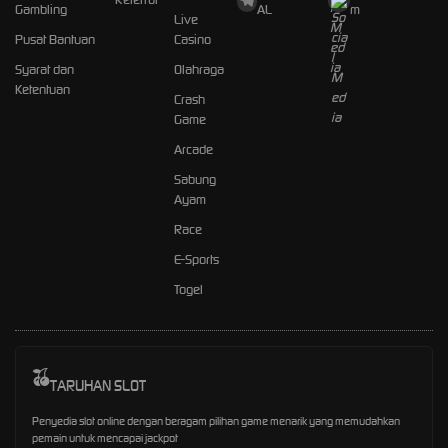
Gambling
AL
m
Live
Pusat Bantuan
Casino
Syarat dan
Olahraga
Ketentuan
Crash
Game
Arcade
Sabung
Ayam
Race
E-Sports
Togel
TARUHAN SLOT
Penyedia slot online dengan beragam pilihan game menarik yang memudahkan
pemain untuk mencapai jackpot