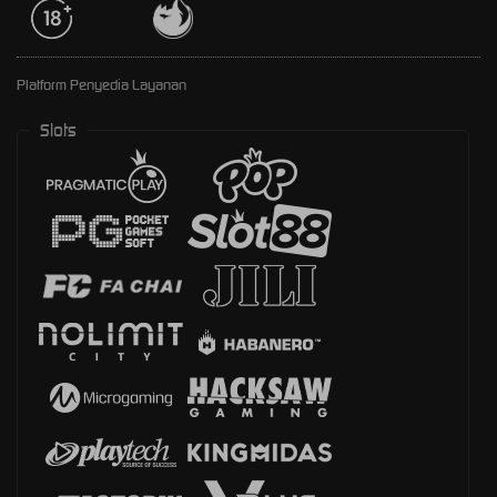
Platform Penyedia Layanan
Slots