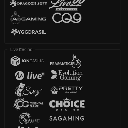
Live Casino