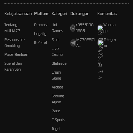
Kebijaksanaan
Platform
Kategori
Dukungan
Komunitas
Tentang
Promosi
Hot
+8556138
Whatsa
MULIA77
Games
4886
pp
Loyalty
Responsible
Slots
M77OFFICI
Telegra
Referral
Gambling
AL
m
Live
Pusat Bantuan
Casino
Syarat dan
Olahraga
Ketentuan
Crash
Game
Arcade
Sabung
Ayam
Race
E-Sports
Togel