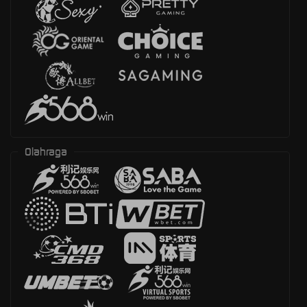
Olahraga