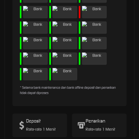
* Selama bank maintenance dan bank offline deposit dan penarikan
tidak dapat diproses
Deposit
Penarikan
Rata-rata 1 Menit
Rata-rata 1 Menit