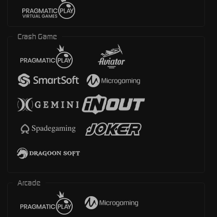
Crash Game
Arcade