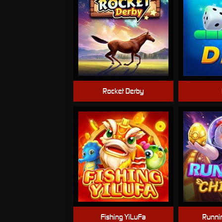
Rocket Derby
Fishing YiLuFa
Runni