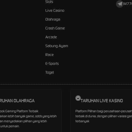
Slots
M77O
Live Casino
Olahraga
Crash Game
Arcade
Sabung Ayam
Race
E-Sports
Togel
RUHAN OLAHRAGA
TARUHAN LIVE KASINO
ook Gaming Platform Terbaik
Platform Pilihan bagi perusahaan-perusa
kan lebih banyak game, odds yang lebih
terbaik di dunia, dengan pilihan variasi g
 dan menyediakan pilihan yang lebih
terbanyak
untuk pemain.