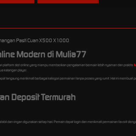
menangan Pasti Cuan X500 X1000
line Modern di Mulia77
i platform slot online yang mampu memberikan pengalaman bermain lebih nyaman dan praktis.
M
ua kalangan player.
t langsung menikmati berbagai kategori permainan tanpa proses yang rumit. Hal ini membuat pen
an Deposit Termurah
tabil dan ringan digunakan setiap hari. Pemain dapat login dan menikmati permainan favorit denga