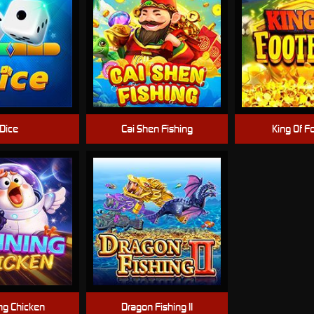
Dice
Cai Shen Fishing
King Of Fo
ng Chicken
Dragon Fishing II