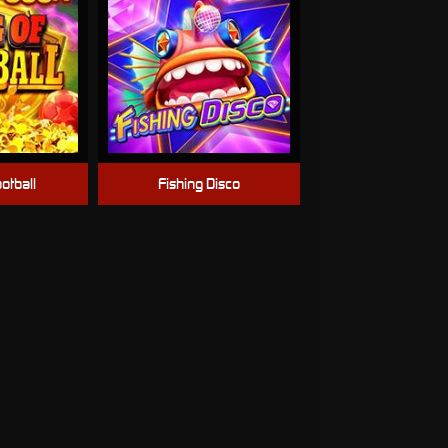
otball
Fishing Disco