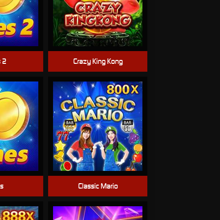
 2
Crazy King Kong
s
Classic Mario