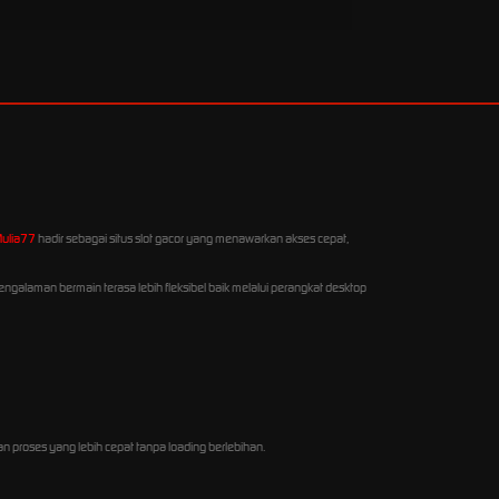
ulia77
hadir sebagai situs slot gacor yang menawarkan akses cepat,
galaman bermain terasa lebih fleksibel baik melalui perangkat desktop
n proses yang lebih cepat tanpa loading berlebihan.